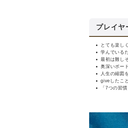
プレイヤ
とても楽し
学んでいる
最初は難し
奥深いボー
人生の縮図
giveした
「7つの習