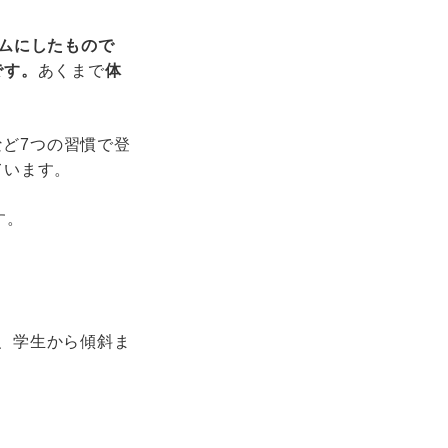
ムにしたもので
です。
あくまで
体
。
など7つの習慣で登
ています。
す。
間、学生から傾斜ま