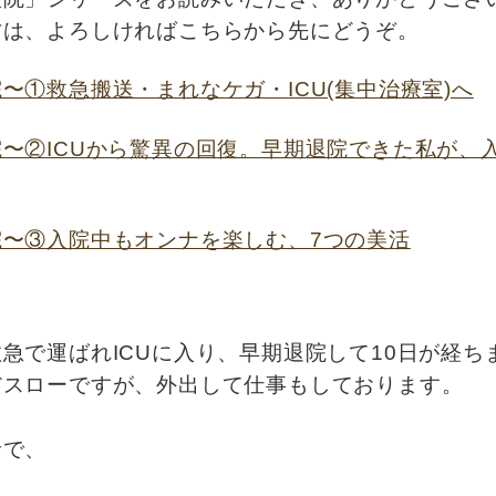
方は、よろしければこちらから先にどうぞ。
〜①救急搬送・まれなケガ・ICU(集中治療室)へ
〜②ICUから驚異の回復。早期退院できた私が、
院〜③入院中もオンナを楽しむ、7つの美活
急で運ばれICUに入り、
早期退院して10日が経ち
だスローですが、外出して仕事もしております。
診で、