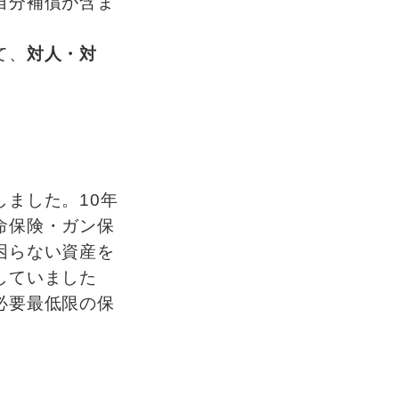
自分補償が含ま
て、
対人・対
ました。10年
命保険・ガン保
困らない資産を
していました
必要最低限の保