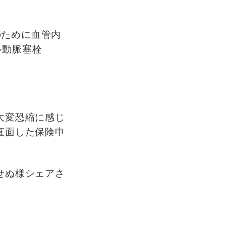
のために血管内
ル動脈塞栓
大変恐縮に感じ
直面した保険申
せぬ様シェアさ