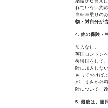
結論から言え
れていない約
自転車乗りの
物・対自分が
4. 他の保険
加入なし。
英国ロンドンへ
後帰国をして
険に加入しな
もっておけば
が、まさか外
険について、
5. 最後は、