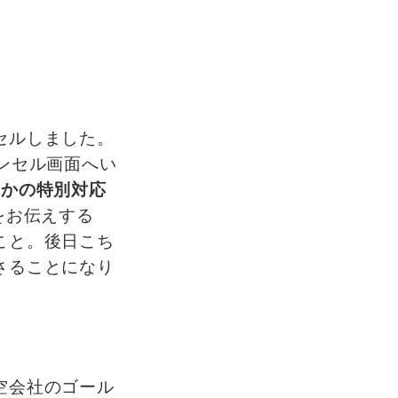
セルしました。
ンセル画面へい
れかの特別対応
をお伝えする
こと。後日こち
さることになり
空会社のゴール