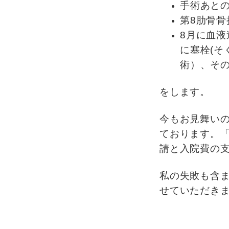
手術あと
第8肋骨骨
8月に血
に塞栓(そ
術）、そ
をします。
今もお見舞い
ております。
請と入院費の
私の失敗も含
せていただき