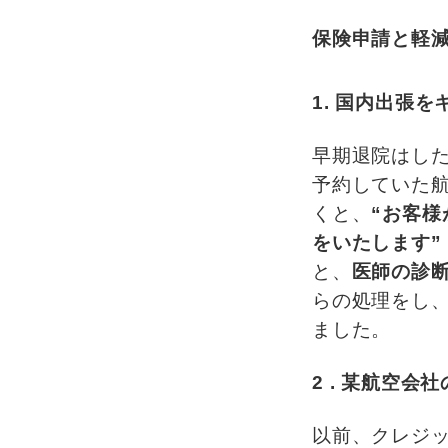
保険申請と軽
1. 国内出張
早期退院はし
予約していた航
くと、
“お客
をいたします”
と、
医師の診
らの処理をし
ました。
2 . 某航空
以前、クレジ