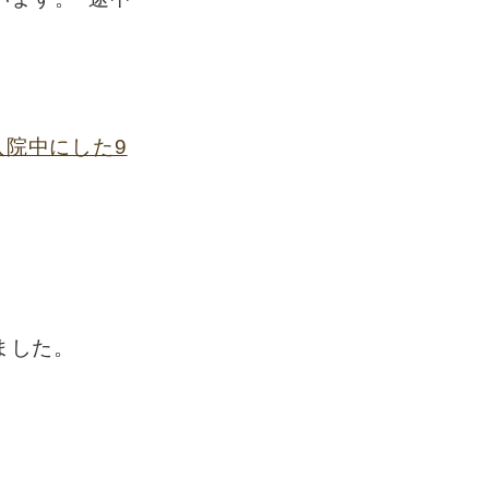
入院中にした9
ました。