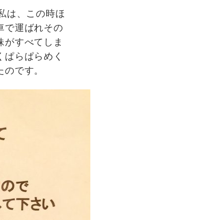
た私は、この時ほ
車で運ばれその
妹がすべてしま
くぱらぱらめく
たのです。