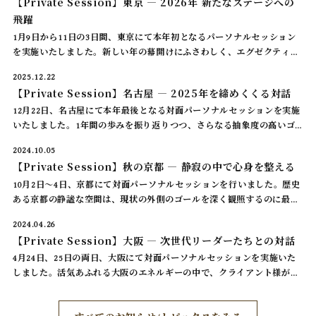
【Private Session】東京 ― 2026年 新たなステージへの
飛躍
1月9日から11日の3日間、東京にて本年初となるパーソナルセッション
を実施いたしました。新しい年の幕開けにふさわしく、エグゼクティブ
の皆様が現状の外側にある壮大なゴールを描き、次なるステージへの確
2025.12.22
かな一歩を踏み出されまし […]
【Private Session】名古屋 ― 2025年を締めくくる対話
12月22日、名古屋にて本年最後となる対面パーソナルセッションを実施
いたしました。1年間の歩みを振り返りつつ、さらなる抽象度の高いゴ
ールの再設定を行う、極めて密度の高い時間となりました。
2024.10.05
【Private Session】秋の京都 ― 静寂の中で心身を整える
10月2日〜4日、京都にて対面パーソナルセッションを行いました。歴史
ある京都の静謐な空間は、現状の外側のゴールを深く観照するのに最適
な場となります。素晴らしい変容の時間を共有させていただきました。
2024.04.26
【Private Session】大阪 ― 次世代リーダーたちとの対話
4月24日、25日の両日、大阪にて対面パーソナルセッションを実施いた
しました。活気あふれる大阪のエネルギーの中で、クライアント様が自
身の真のゴールを再定義されるプロセスは非常にダイナミックなもので
した。